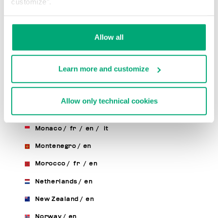
customize".
Luxembourg
/
fr
/
en
Macao, Sar Of China
/
en
Allow all
Macedonia
/
en
Malaysia
/
en
Learn more and customize
Malta
/
en
Mexico
/
en
/
es
Allow only technical cookies
Moldova, Republic Of
/
en
/
ru
Monaco
/
fr
/
en
/
it
Montenegro
/
en
Morocco
/
fr
/
en
Netherlands
/
en
New Zealand
/
en
Norway
/
en