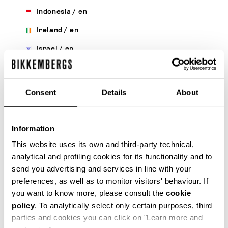
Indonesia
/
en
Ireland
/
en
Israel
/
en
Italy
/
it
/
en
Japan
/
en
Consent
Details
About
Korea, Republic Of
/
en
Kuwait
/
en
Information
Latvia
/
en
/
ru
This website uses its own and third-party technical,
analytical and profiling cookies for its functionality and to
Lebanon
/
en
send you advertising and services in line with your
Liberia
/
en
preferences, as well as to monitor visitors' behaviour. If
you want to know more, please consult the
cookie
Liechtenstein
/
en
policy
. To analytically select only certain purposes, third
Lithuania
/
en
/
ru
parties and cookies you can click on "Learn more and