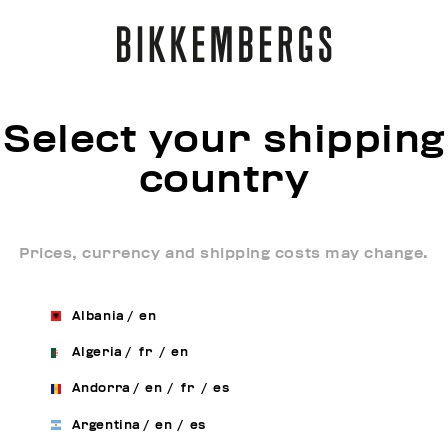
Select your shipping
country
Prices, currency and shipping costs may change.
Albania
/
en
Algeria
/
fr
/
en
Andorra
/
en
/
fr
/
es
Argentina
/
en
/
es