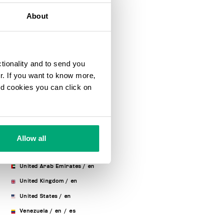
Slovenia
/
en
About
South Africa
/
en
Spain
/
es
/
en
Sweden
/
en
ctionality and to send you
Switzerland
/
de
/
fr
/
en
/
ur. If you want to know more,
it
and cookies you can click on
Taiwan, Province Of China
/
en
Thailand
/
en
Tunisia
/
fr
/
en
Turkey
/
en
Allow all
Ukraine
/
en
/
ru
United Arab Emirates
/
en
United Kingdom
/
en
United States
/
en
Venezuela
/
en
/
es