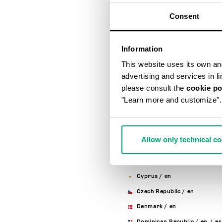
Australia
/
en
Consent
Austria
/
en
/
de
Bahrain
/
en
Information
Belarus
/
en
/
ru
This website uses its own and 
Belgium
/
fr
/
en
advertising and services in l
Bosnia And Herzegovina
/
en
please consult the
cookie po
"Learn more and customize".
Brunei Darussalam
/
en
Bulgaria
/
en
Canada
/
en
/
fr
Allow only technical c
Chile
/
en
/
es
Croatia
/
en
Cyprus
/
en
Czech Republic
/
en
Denmark
/
en
Dominican Republic
/
en
/
es