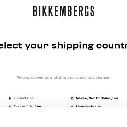
elect your shipping count
Prices, currency and shipping costs may change.
Finland
/
en
Macao, Sar Of China
/
en
France
/
fr
/
en
Macedonia
/
en
Germany
/
de
/
en
Malaysia
/
en
Greece
/
en
Malta
/
en