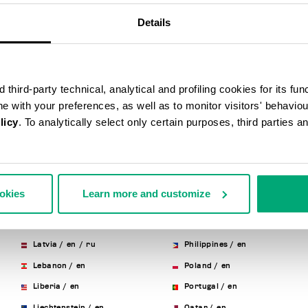
Hong Kong, Sar Of China
/
en
Mexico
/
en
/
es
Details
Hungary
/
en
Moldova, Republic Of
/
en
/
ru
Iceland
/
en
Monaco
/
fr
/
en
/
it
India
/
en
Montenegro
/
en
third-party technical, analytical and profiling cookies for its fun
Indonesia
/
en
Morocco
/
fr
/
en
ine with your preferences, as well as to monitor visitors' behavio
Ireland
/
en
Netherlands
/
en
licy
. To analytically select only certain purposes, third parties 
Israel
/
en
New Zealand
/
en
Italy
/
it
/
en
Norway
/
en
Japan
/
en
Panama
/
en
/
es
ookies
Learn more and customize
Korea, Republic Of
/
en
Paraguay
/
en
/
es
Kuwait
/
en
Peru
/
en
/
es
Latvia
/
en
/
ru
Philippines
/
en
Lebanon
/
en
Poland
/
en
Liberia
/
en
Portugal
/
en
Liechtenstein
/
en
Qatar
/
en