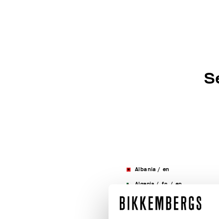
S
Albania
/
en
Algeria
/
fr
/
en
Andorra
/
en
/
fr
/
es
Argentina
/
en
/
es