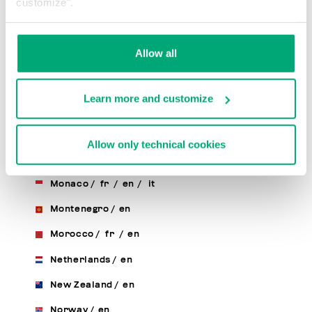
customize".
Luxembourg
/
fr
/
en
Macao, Sar Of China
/
en
Allow all
Macedonia
/
en
Malaysia
/
en
Learn more and customize
Malta
/
en
Mexico
/
en
/
es
Allow only technical cookies
Moldova, Republic Of
/
en
/
ru
Monaco
/
fr
/
en
/
it
Montenegro
/
en
Morocco
/
fr
/
en
Netherlands
/
en
New Zealand
/
en
Norway
/
en