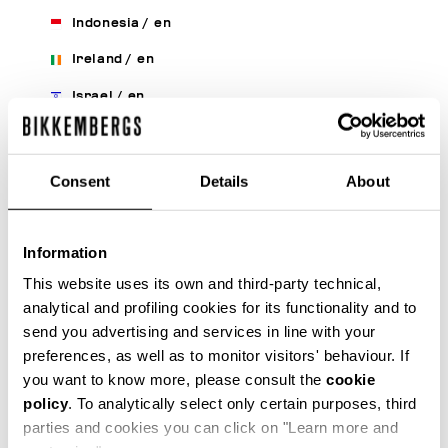
Indonesia
/
en
Ireland
/
en
Israel
/
en
Italy
/
it
/
en
Japan
/
en
Consent
Details
About
Korea, Republic Of
/
en
Kuwait
/
en
Information
Latvia
/
en
/
ru
This website uses its own and third-party technical,
analytical and profiling cookies for its functionality and to
Lebanon
/
en
send you advertising and services in line with your
Liberia
/
en
preferences, as well as to monitor visitors' behaviour. If
you want to know more, please consult the
cookie
Liechtenstein
/
en
policy
. To analytically select only certain purposes, third
Lithuania
/
en
/
ru
parties and cookies you can click on "Learn more and