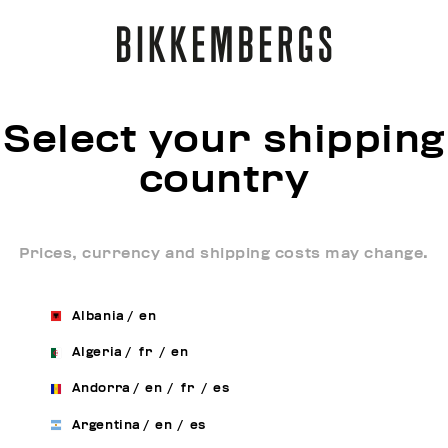
Select your shipping
country
Prices, currency and shipping costs may change.
Albania
/
en
Algeria
/
fr
/
en
Andorra
/
en
/
fr
/
es
Argentina
/
en
/
es