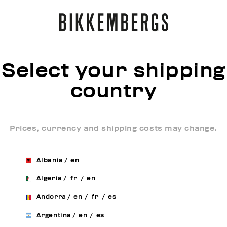
Select your shipping
country
Prices, currency and shipping costs may change.
Albania
/
en
Algeria
/
fr
/
en
Andorra
/
en
/
fr
/
es
Argentina
/
en
/
es