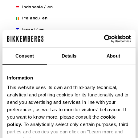
Indonesia
/
en
Ireland
/
en
Israel
/
en
Italy
/
it
/
en
Japan
/
en
Consent
Details
About
Korea, Republic Of
/
en
Kuwait
/
en
Information
Latvia
/
en
/
ru
This website uses its own and third-party technical,
analytical and profiling cookies for its functionality and to
Lebanon
/
en
send you advertising and services in line with your
Liberia
/
en
preferences, as well as to monitor visitors' behaviour. If
you want to know more, please consult the
cookie
Liechtenstein
/
en
policy
. To analytically select only certain purposes, third
Lithuania
/
en
/
ru
parties and cookies you can click on "Learn more and