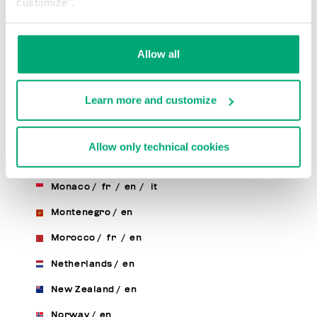
customize".
Luxembourg
/
fr
/
en
Macao, Sar Of China
/
en
Allow all
Macedonia
/
en
Malaysia
/
en
Learn more and customize
Malta
/
en
Mexico
/
en
/
es
Allow only technical cookies
Moldova, Republic Of
/
en
/
ru
Monaco
/
fr
/
en
/
it
Montenegro
/
en
Morocco
/
fr
/
en
Netherlands
/
en
New Zealand
/
en
Norway
/
en