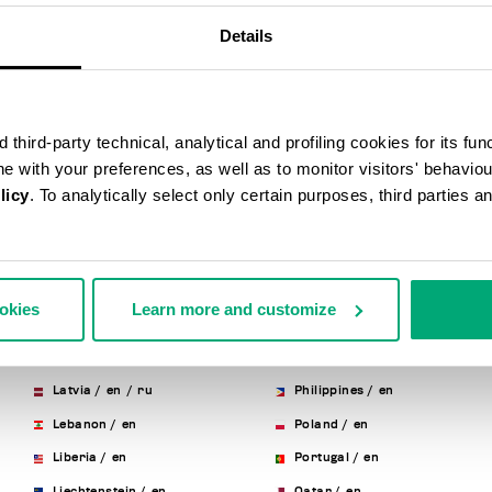
Hong Kong, Sar Of China
/
en
Mexico
/
en
/
es
Details
Hungary
/
en
Moldova, Republic Of
/
en
/
ru
Iceland
/
en
Monaco
/
fr
/
en
/
it
India
/
en
Montenegro
/
en
third-party technical, analytical and profiling cookies for its fun
Indonesia
/
en
Morocco
/
fr
/
en
ine with your preferences, as well as to monitor visitors' behavio
Ireland
/
en
Netherlands
/
en
licy
. To analytically select only certain purposes, third parties 
Israel
/
en
New Zealand
/
en
Italy
/
it
/
en
Norway
/
en
Japan
/
en
Panama
/
en
/
es
ookies
Learn more and customize
Korea, Republic Of
/
en
Paraguay
/
en
/
es
Kuwait
/
en
Peru
/
en
/
es
Latvia
/
en
/
ru
Philippines
/
en
Lebanon
/
en
Poland
/
en
Liberia
/
en
Portugal
/
en
Liechtenstein
/
en
Qatar
/
en