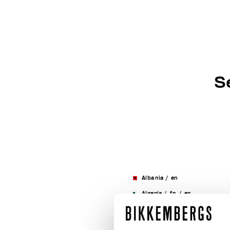
S
Albania
/
en
Algeria
/
fr
/
en
Andorra
/
en
/
fr
/
es
Argentina
/
en
/
es