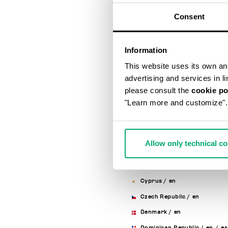
Australia
/
en
Consent
Austria
/
en
/
de
Bahrain
/
en
Information
Belarus
/
en
/
ru
This website uses its own and 
Belgium
/
fr
/
en
advertising and services in l
Bosnia And Herzegovina
/
en
please consult the
cookie po
"Learn more and customize".
Brunei Darussalam
/
en
Bulgaria
/
en
Canada
/
en
/
fr
Allow only technical c
Chile
/
en
/
es
Croatia
/
en
Cyprus
/
en
Czech Republic
/
en
Denmark
/
en
Dominican Republic
/
en
/
es