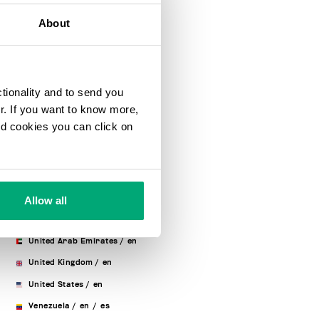
Slovenia
/
en
About
South Africa
/
en
Spain
/
es
/
en
Sweden
/
en
ctionality and to send you
Switzerland
/
de
/
fr
/
en
/
ur. If you want to know more,
it
and cookies you can click on
Taiwan, Province Of China
/
en
Thailand
/
en
Tunisia
/
fr
/
en
Turkey
/
en
Allow all
Ukraine
/
en
/
ru
United Arab Emirates
/
en
United Kingdom
/
en
United States
/
en
Venezuela
/
en
/
es