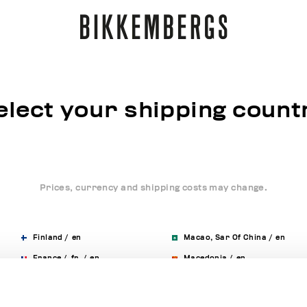
elect your shipping count
Prices, currency and shipping costs may change.
Finland
/
en
Macao, Sar Of China
/
en
France
/
fr
/
en
Macedonia
/
en
Germany
/
de
/
en
Malaysia
/
en
Greece
/
en
Malta
/
en