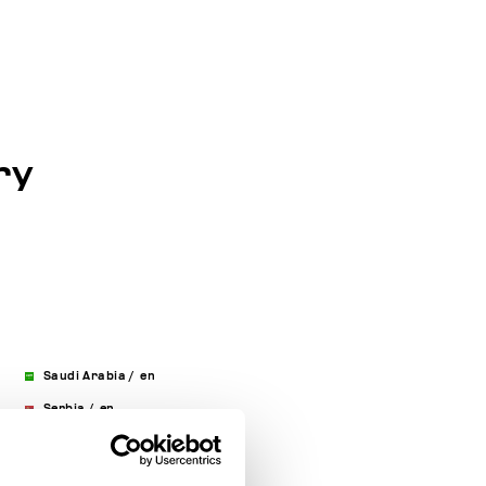
ry
Saudi Arabia
/
en
Serbia
/
en
Singapore
/
en
Slovakia
/
en