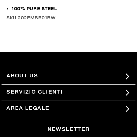
100% PURE STEEL
SKU
202EMBR01BW
ABOUT US
#BKKWORLD
SERVIZIO CLIENTI
SITEMAP
ORDINI E RESI
AREA LEGALE
SPEDIZIONI
TERMINI E CONDIZIONI
NEWSLETTER
RESI
PRIVACY POLICY