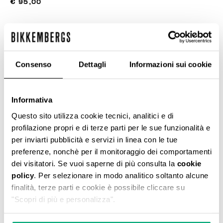
€ 95,00
COLORE:
019
Consenso
Dettagli
Informazioni sui cookie
GUIDA ALLE TAGLIE
Informativa
SELEZIONA UNA TAGLIA
Questo sito utilizza cookie tecnici, analitici e di
profilazione propri e di terze parti per le sue funzionalità e
per inviarti pubblicità e servizi in linea con le tue
preferenze, nonchè per il monitoraggio dei comportamenti
AGGIUNGI AL CARRELLO
dei visitatori. Se vuoi saperne di più consulta la
cookie
policy
. Per selezionare in modo analitico soltanto alcune
finalità, terze parti e cookie è possibile cliccare su
Seleziona una taglia
"Scopri di più e personalizza".