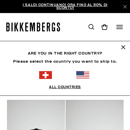
I SALDI CONTINUANO! ORA FINO AL 50% DI
SCONTO!
CAPPELLI
ARE YOU IN THE RIGHT COUNTRY?
Please select the country you want to ship to.
ABBIGLIAMENTO
SCARPE
ACCESSORI
OROLO
ALL COUNTRIES
FILTRI
+
ORDINA PER
+