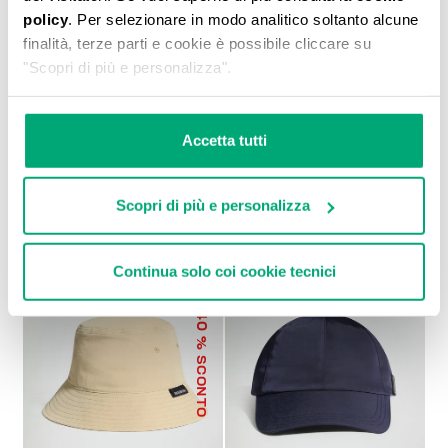
policy
. Per selezionare in modo analitico soltanto alcune
finalità, terze parti e cookie è possibile cliccare su
"Scopri di più e personalizza".
BERRETTO DA BASEBALL UOMO
Accetta tutti
€ 21,60
€ 27,00
Scopri di più e personalizza
Continua solo coi cookie tecnici
40
% SCONTO