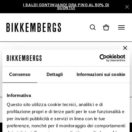
I SALDI CONTINUANO! ORA FINO AL 50% DI
SCONTO!
ARE YOU IN THE RIGHT COUNTRY?
LA TUA RICERCA NON HA
Please select the country you want to ship to.
PRODOTTO RISULTATI.
Consenso
Dettagli
Informazioni sui cookie
Spiacenti, la pagina potrebbe essere stata spostata o
cancellata.
ALL COUNTRIES
Informativa
Questo sito utilizza cookie tecnici, analitici e di
profilazione propri e di terze parti per le sue funzionalità e
per inviarti pubblicità e servizi in linea con le tue
preferenze, nonchè per il monitoraggio dei comportamenti