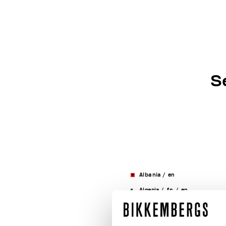
S
Albania
/
en
Algeria
/
fr
/
en
Andorra
/
en
/
fr
/
es
Argentina
/
en
/
es