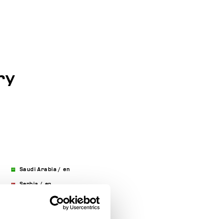
ry
Saudi Arabia
/
en
Serbia
/
en
Singapore
/
en
Slovakia
/
en