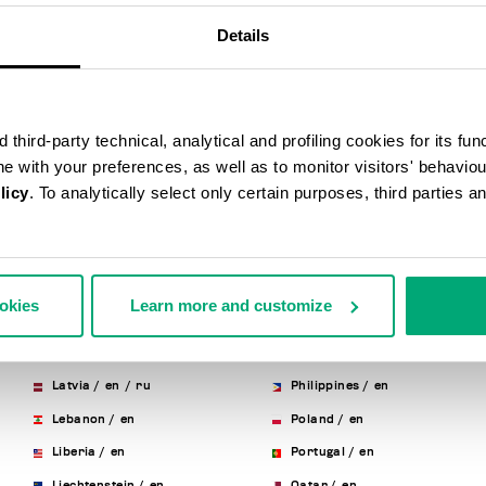
Hong Kong, Sar Of China
/
en
Mexico
/
en
/
es
Details
Hungary
/
en
Moldova, Republic Of
/
en
/
ru
Iceland
/
en
Monaco
/
fr
/
en
/
it
India
/
en
Montenegro
/
en
third-party technical, analytical and profiling cookies for its fun
Indonesia
/
en
Morocco
/
fr
/
en
ine with your preferences, as well as to monitor visitors' behavio
Ireland
/
en
Netherlands
/
en
licy
. To analytically select only certain purposes, third parties 
Israel
/
en
New Zealand
/
en
Italy
/
it
/
en
Norway
/
en
Japan
/
en
Panama
/
en
/
es
ookies
Learn more and customize
Korea, Republic Of
/
en
Paraguay
/
en
/
es
Kuwait
/
en
Peru
/
en
/
es
Latvia
/
en
/
ru
Philippines
/
en
Lebanon
/
en
Poland
/
en
Liberia
/
en
Portugal
/
en
Liechtenstein
/
en
Qatar
/
en