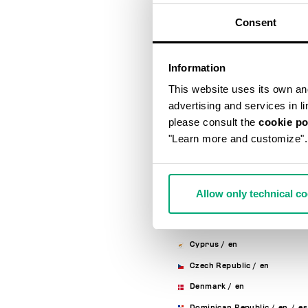
Australia
/
en
Consent
Austria
/
en
/
de
Bahrain
/
en
Information
Belarus
/
en
/
ru
This website uses its own and 
Belgium
/
fr
/
en
advertising and services in l
Bosnia And Herzegovina
/
en
please consult the
cookie po
"Learn more and customize".
Brunei Darussalam
/
en
Bulgaria
/
en
Canada
/
en
/
fr
Allow only technical c
Chile
/
en
/
es
Croatia
/
en
Cyprus
/
en
Czech Republic
/
en
Denmark
/
en
Dominican Republic
/
en
/
es