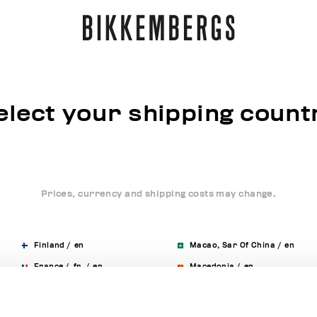
elect your shipping count
Prices, currency and shipping costs may change.
Finland
/
en
Macao, Sar Of China
/
en
France
/
fr
/
en
Macedonia
/
en
Germany
/
de
/
en
Malaysia
/
en
Greece
/
en
Malta
/
en