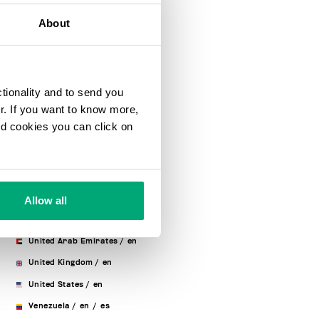
Slovenia
/
en
About
South Africa
/
en
Spain
/
es
/
en
Sweden
/
en
ctionality and to send you
Switzerland
/
de
/
fr
/
en
/
ur. If you want to know more,
it
and cookies you can click on
Taiwan, Province Of China
/
en
Thailand
/
en
Tunisia
/
fr
/
en
Turkey
/
en
Allow all
Ukraine
/
en
/
ru
United Arab Emirates
/
en
United Kingdom
/
en
United States
/
en
Venezuela
/
en
/
es