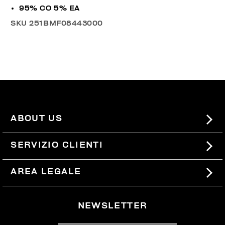
95% CO 5% EA
SKU
251BMF08443000
ABOUT US
#BKKWORLD
SERVIZIO CLIENTI
SITEMAP
ORDINI E RESI
AREA LEGALE
SPEDIZIONI
TERMINI E CONDIZIONI
NEWSLETTER
RESI
PRIVACY POLICY