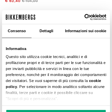
€ 62,40
€ 104,00
COLORE:
GREY MELANGE MID/LIGH
Consenso
Dettagli
Informazioni sui cookie
Informativa
SELEZIONA UNA TAGLIA
Questo sito utilizza cookie tecnici, analitici e di
profilazione propri e di terze parti per le sue funzionalità e
per inviarti pubblicità e servizi in linea con le tue
AGGIUNGI AL CARRELLO
preferenze, nonchè per il monitoraggio dei comportamenti
dei visitatori. Se vuoi saperne di più consulta la
cookie
policy
. Per selezionare in modo analitico soltanto alcune
Seleziona una taglia
finalità, terze parti e cookie è possibile cliccare su
"Scopri di più e personalizza".