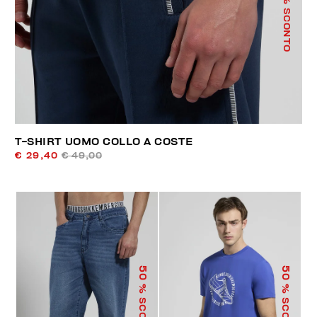
% SCONTO
T-SHIRT UOMO COLLO A COSTE
€ 29,40
€ 49,00
50
50
% SCONTO
% SCONTO