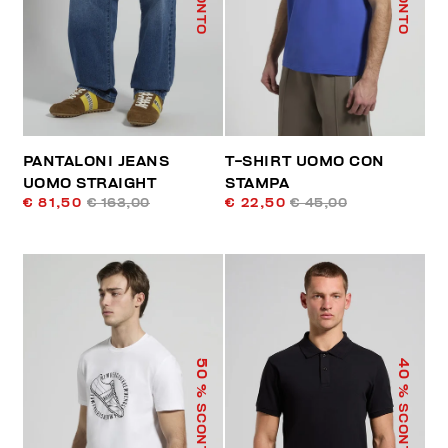
PANTALONI JEANS
T-SHIRT UOMO CON
UOMO STRAIGHT
STAMPA
€ 81,50
€ 163,00
€ 22,50
€ 45,00
50
40
% SCONTO
% SCONTO