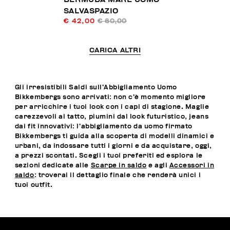
SALVASPAZIO
€ 42,00
€ 60,00
CARICA ALTRI
Gli irresistibili Saldi sull’Abbigliamento Uomo
Bikkembergs sono arrivati: non c’è momento migliore
per arricchire i tuoi look con i capi di stagione. Maglie
carezzevoli al tatto, piumini dal look futuristico, jeans
dai fit innovativi: l’abbigliamento da uomo firmato
Bikkembergs ti guida alla scoperta di modelli dinamici e
urbani, da indossare tutti i giorni e da acquistare, oggi,
a prezzi scontati. Scegli i tuoi preferiti ed esplora le
sezioni dedicate alle
Scarpe in saldo
e agli
Accessori in
saldo
: troverai il dettaglio finale che renderà unici i
tuoi outfit.