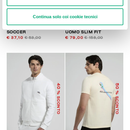
Continua solo coi cookie tecnici
T-SHIRT UOMO STAMPA
PANTALONI JEANS
SOCCER
UOMO SLIM FIT
€ 37,10
€ 53,00
€ 79,00
€ 158,00
40
50
% SCONTO
% SCONTO