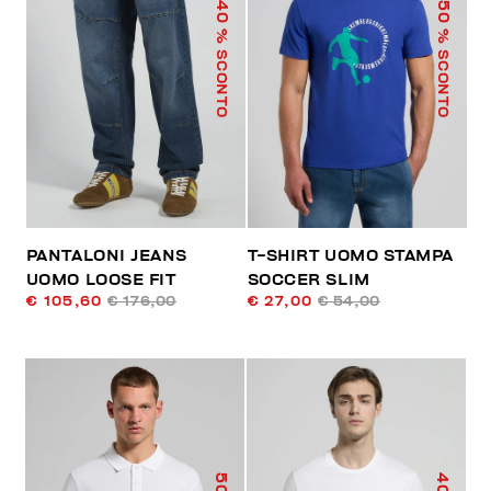
40
50
% SCONTO
% SCONTO
PANTALONI JEANS
T-SHIRT UOMO STAMPA
UOMO LOOSE FIT
SOCCER SLIM
€ 105,60
€ 176,00
€ 27,00
€ 54,00
50
40