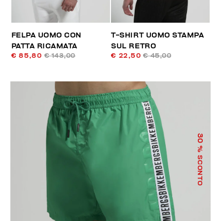
FELPA UOMO CON
T-SHIRT UOMO STAMPA
PATTA RICAMATA
SUL RETRO
€ 85,80
€ 143,00
€ 22,50
€ 45,00
30
% SCONTO