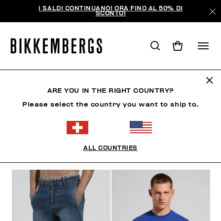
I SALDI CONTINUANO! ORA FINO AL 50% DI
SCONTO!
ABBIGLIAMENTO
ARE YOU IN THE RIGHT COUNTRY?
Please select the country you want to ship to.
UOMO
ABBIGLIAMENTO
SCARPE
ACCESSORI
ALL COUNTRIES
FILTRI
+
ORDINA PER
+