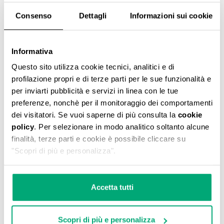
Consenso
Dettagli
Informazioni sui cookie
Informativa
PANTALONI TUTA UOMO PATTA RICAMATA
Questo sito utilizza cookie tecnici, analitici e di
€ 80,40
€ 134,00
profilazione propri e di terze parti per le sue funzionalità e
per inviarti pubblicità e servizi in linea con le tue
preferenze, nonchè per il monitoraggio dei comportamenti
dei visitatori. Se vuoi saperne di più consulta la
cookie
policy
. Per selezionare in modo analitico soltanto alcune
finalità, terze parti e cookie è possibile cliccare su
"Scopri di più e personalizza".
50
30
% SCONTO
% SCONTO
Accetta tutti
Scopri di più e personalizza