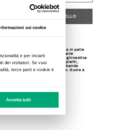
AGGIUNGI AL CARRELLO
Informazioni sui cookie
Seleziona una taglia
Sneakers Claudius M con tomaia in pelle
liscia arricchita da dettagli in pelle
nzionalità e per inviarti
scamosciata. Queste scarpe da ginnastica
presentano punzonature, lacci piatti,
 dei visitatori. Se vuoi
tassello posteriore imbottito e banda
alità, terze parti e cookie è
laterale personalizzata dal logo. Suola a
cassetta.
SOCK: 100% MICROFIBER LT
LINING: 100% MICROFIBER LT
30% LT 70% MICROFIBER LT
SKU
24120206CPA
Accetta tutti