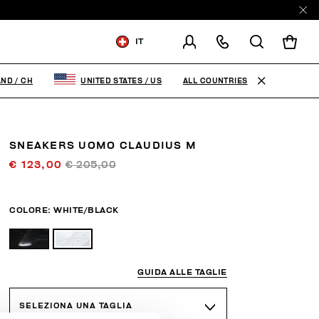
IT
SPEDISCI IN:
SWITZERLAND
ALL COUNTRIES
AND
/
CH
UNITED STATES
/
US
MODIFICA PAESE DI
SPEDIZIONE
SNEAKERS UOMO CLAUDIUS M
DE
FR
EN
IT
€ 123,00
€ 205,00
COLORE:
WHITE/BLACK
GUIDA ALLE TAGLIE
SELEZIONA UNA TAGLIA