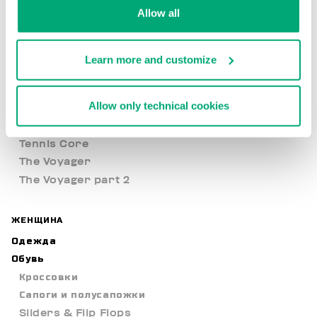
Allow all
Met Hole
New Basics
New Arrivals
Learn more and customize
Nocturnal Voyage
Open Air
Allow only technical cookies
Level up your style
Sweater Weather
Tennis Core
The Voyager
The Voyager part 2
ЖЕНЩИНА
Одежда
Обувь
Кроссовки
Сапоги и полусапожки
Sliders & Flip Flops