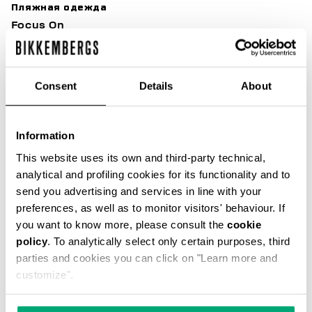
Пляжная одежда
Focus On
Soccer Club
Sunset Urban League
Sport Casual Heritage
Consent
Details
About
After Match Ease
Modern Explorers
Riviera League
Information
BKK Heritage
This website uses its own and third-party technical,
Outlet
analytical and profiling cookies for its functionality and to
98 Vibes
send you advertising and services in line with your
Back in Town
preferences, as well as to monitor visitors' behaviour. If
Best of Shoes
you want to know more, please consult the
cookie
BKK Team Cup
policy
. To analytically select only certain purposes, third
parties and cookies you can click on "Learn more and
B&W Core
customize".
Built to Stand Out
Evolve Yourself
Fresh Summer