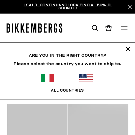
I SALDI CONTINUANO! ORA FINO AL 50% DI
SCONTO!
DONNA
ARE YOU IN THE RIGHT COUNTRY?
Please select the country you want to ship to.
UOMO
DONNA
SCARPE
ACCESSORI
LIBRO
ALL COUNTRIES
FILTRI
+
ORDINA PER
+