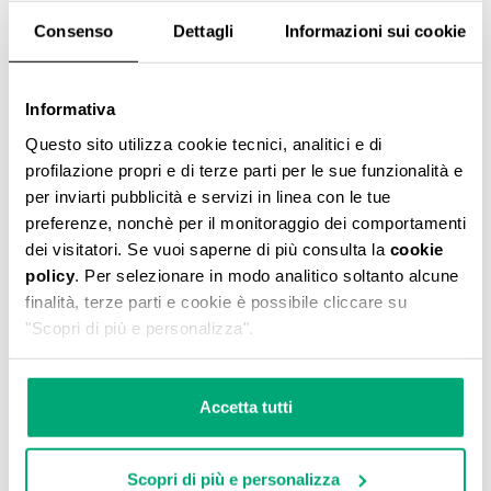
Consenso
Dettagli
Informazioni sui cookie
STIVALETTI SLOUCHY DONNA VIOLANTE
Informativa
€ 247,00
Questo sito utilizza cookie tecnici, analitici e di
profilazione propri e di terze parti per le sue funzionalità e
per inviarti pubblicità e servizi in linea con le tue
preferenze, nonchè per il monitoraggio dei comportamenti
dei visitatori. Se vuoi saperne di più consulta la
cookie
policy
. Per selezionare in modo analitico soltanto alcune
60
20
finalità, terze parti e cookie è possibile cliccare su
% SCONTO
% SCONTO
"Scopri di più e personalizza".
Accetta tutti
Scopri di più e personalizza