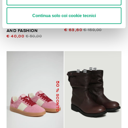
LIBRO DA COLLEZIONE
SNEAKERS DONNA
Continua solo coi cookie tecnici
DIRK BIKKEMBERGS 25
FLEURIENNE SUOLA
YEARS OF ATHLETES
STAMPATA
€ 63,60
€ 159,00
AND FASHION
€ 40,00
€ 50,00
50
% SCONTO