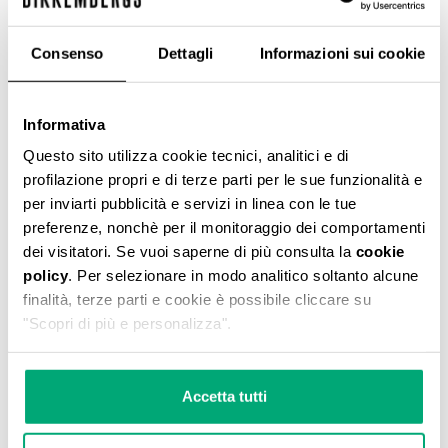
Consenso
Dettagli
Informazioni sui cookie
Informativa
T-SHIRT UOMO SLIM FIT STAMPATA
Questo sito utilizza cookie tecnici, analitici e di
€ 28,20
€ 47,00
profilazione propri e di terze parti per le sue funzionalità e
per inviarti pubblicità e servizi in linea con le tue
preferenze, nonchè per il monitoraggio dei comportamenti
dei visitatori. Se vuoi saperne di più consulta la
cookie
policy
. Per selezionare in modo analitico soltanto alcune
finalità, terze parti e cookie è possibile cliccare su
"Scopri di più e personalizza".
50
40
% SCONTO
% SCONTO
Accetta tutti