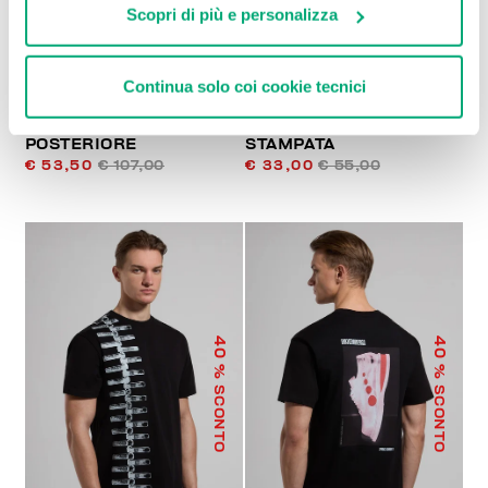
Scopri di più e personalizza
Continua solo coi cookie tecnici
T-SHIRT UOMO STAMPA
T-SHIRT UOMO
POSTERIORE
STAMPATA
€ 53,50
€ 107,00
€ 33,00
€ 55,00
40
40
% SCONTO
% SCONTO