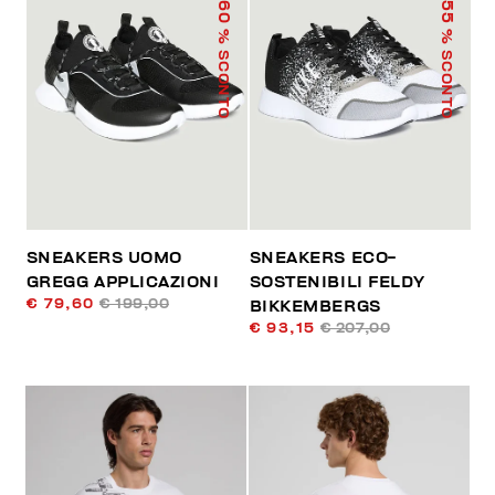
60
55
% SCONTO
% SCONTO
SNEAKERS UOMO
SNEAKERS ECO-
GREGG APPLICAZIONI
SOSTENIBILI FELDY
€ 79,60
€ 199,00
BIKKEMBERGS
€ 93,15
€ 207,00