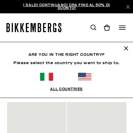
I SALDI CONTINUANO! ORA FINO AL 50% DI
SCONTO!
UOMO
ARE YOU IN THE RIGHT COUNTRY?
Please select the country you want to ship to.
UOMO
ABBIGLIAMENTO
SCARPE
ACCESSORI
ALL COUNTRIES
FILTRI
+
ORDINA PER
+