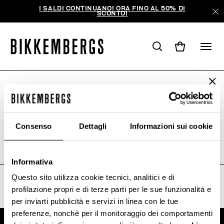
I SALDI CONTINUANO! ORA FINO AL 50% DI
SCONTO!
ARE YOU IN THE RIGHT COUNTRY?
LA TUA RICERCA NON HA
Please select the country you want to ship to.
PRODOTTO RISULTATI.
Consenso
Dettagli
Informazioni sui cookie
Spiacenti, la pagina potrebbe essere stata spostata o
cancellata.
ALL COUNTRIES
Informativa
Questo sito utilizza cookie tecnici, analitici e di
profilazione propri e di terze parti per le sue funzionalità e
per inviarti pubblicità e servizi in linea con le tue
preferenze, nonchè per il monitoraggio dei comportamenti