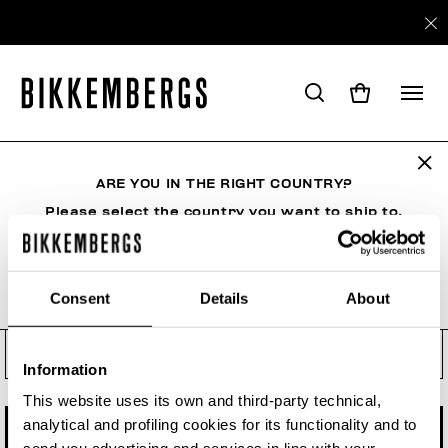
Проверьте статус заказа,
оформите возврат или отказ
ARE YOU IN THE RIGHT COUNTRY?
Проверьте свой заказ, даже если вы не являетесь
зарегистрированным пользователем. Введите номер
Please select the country you want to ship to.
заказа и адрес электронной почты.
Номер заказа
Consent
Details
About
ALL COUNTRIES
Электронная почта заказа
Information
This website uses its own and third-party technical,
analytical and profiling cookies for its functionality and to
ПРОВЕРИТЬ СТАТУС