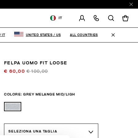
IT
SPEDISCI IN:
ITALY
ALL COUNTRIES
/
IT
UNITED STATES
/
US
MODIFICA PAESE DI
SPEDIZIONE
FELPA UOMO FIT LOOSE
IT
EN
€ 60,00
€ 100,00
COLORE:
GREY MELANGE MID/LIGH
SELEZIONA UNA TAGLIA