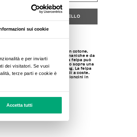
AGGIUNGI AL CARRELLO
Informazioni sui cookie
Seleziona una taglia
Felpa senza maniche da uomo in cotone.
Connotata da un design senza maniche e da
nzionalità e per inviarti
una vestibilità rilassata, questa felpa può
essere indossata come T-shirt o sopra una
 dei visitatori. Se vuoi
maglietta per un effetto layering. La felpa
alità, terze parti e cookie è
presenta il logo sul petto e bordi a coste.
Disponibili in collezione i pantaloncini in
felpa coordinati.
95% CO 5% EA
SKU
251BMF08443000
Accetta tutti