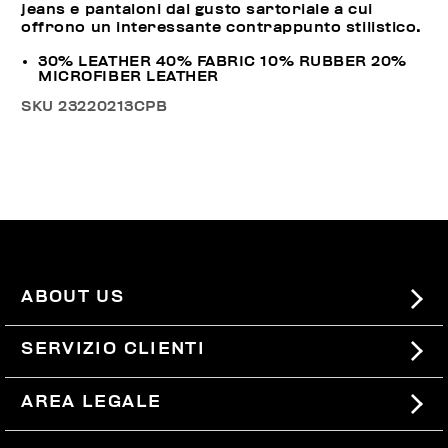
jeans e pantaloni dal gusto sartoriale a cui
offrono un interessante contrappunto stilistico.
30% LEATHER 40% FABRIC 10% RUBBER 20%
MICROFIBER LEATHER
SKU
23220213CPB
ABOUT US
#BKKWORLD
SERVIZIO CLIENTI
SITEMAP
ORDINI E RESI
AREA LEGALE
SPEDIZIONI
TERMINI E CONDIZIONI