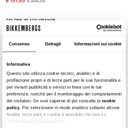
€ 101,50
€ 203,00
COLORE:
BLACK/ORANGE
Consenso
Dettagli
Informazioni sui cookie
GUIDA ALLE TAGLIE
Informativa
SELEZIONA UNA TAGLIA
Questo sito utilizza cookie tecnici, analitici e di
profilazione propri e di terze parti per le sue funzionalità e
per inviarti pubblicità e servizi in linea con le tue
AGGIUNGI AL CARRELLO
preferenze, nonchè per il monitoraggio dei comportamenti
dei visitatori. Se vuoi saperne di più consulta la
cookie
policy
. Per selezionare in modo analitico soltanto alcune
Seleziona una taglia
finalità, terze parti e cookie è possibile cliccare su
"Scopri di più e personalizza".