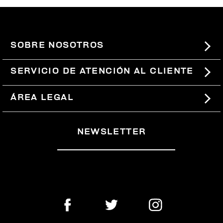
SOBRE NOSOTROS
#BKKWORLD
SERVICIO DE ATENCIÓN AL CLIENTE
SITEMAP
PEDIDOS Y DEVOLUCIONES
ÁREA LEGAL
ENVÍOS
TÉRMINOS Y CONDICIONES
NEWSLETTER
DEVOLUCIONES
POLÍTICA DE PRIVACIDAD
RETIRARSE DEL CONTRATO
COOKIES
PAGOS Y SEGURIDAD
COOKIE PREFERENCES
CONTÁCTANOS