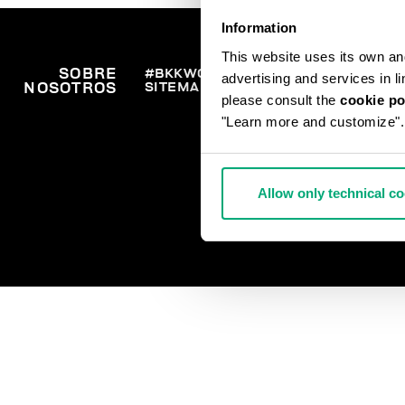
Information
This website uses its own and 
SOBRE
#BKKWORLD
SERVICIO
PED
advertising and services in l
SITEMAP
ENV
NOSOTROS
DE
please consult the
cookie po
DEV
ATENCIÓN
RET
AL
"Learn more and customize".
PAG
CLIENTE
CON
Allow only technical c