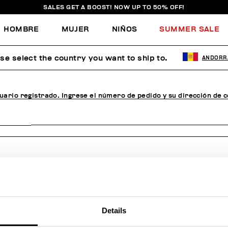
SALES GET A BOOST! NOW UP TO 50% OFF!
HOMBRE
MUJER
NIÑOS
SUMMER SALE
u pedido, realiza una de
se select the country you want to ship to.
ANDORR
suario registrado. Ingrese el número de pedido y su dirección de 
Details