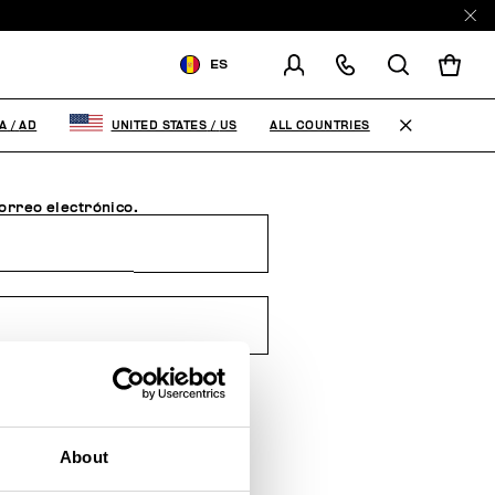
ES
volución o un
ENVIAR A:
ANDORRA
ALL COUNTRIES
A
/
AD
UNITED STATES
/
US
MODIFICA EL PAÍS DE ENVÍO
correo electrónico.
EN
FR
ES
About