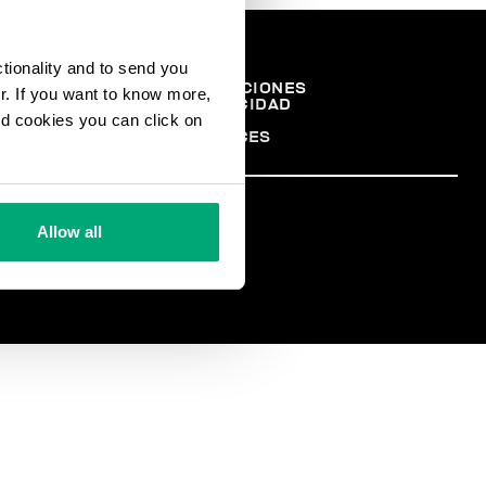
ctionality and to send you
REA
TÉRMINOS Y CONDICIONES
ur. If you want to know more,
POLÍTICA DE PRIVACIDAD
EGAL
and cookies you can click on
COOKIES
COOKIE PREFERENCES
TER
Allow all