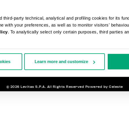
third-party technical, analytical and profiling cookies for its fun
IDOS Y DEVOLUCIONES
Á
ine with your preferences, as well as to monitor visitors' behavio
ÍOS
L
licy
. To analytically select only certain purposes, third parties 
OLUCIONES
IRARSE DEL CONTRATO
OS Y SEGURIDAD
NEWSLET
TÁCTANOS
ookies
Learn more and customize
© 2026 Levitas S.P.A. All Rights Reserved
Powered by Celeste